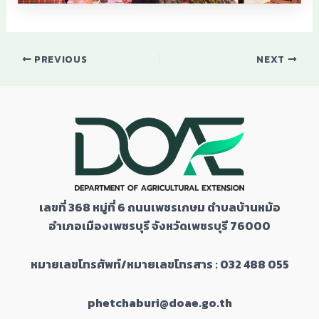
PREVIOUS
NEXT
เลขที่
368
หมู่ที่
6
ถนนเพชรเกษม ตำบลบ้านหม้อ
อำเภอเมืองเพชรบุรี จังหวัดเพชรบุรี
76000
หมายเลขโทรศัพท์/หมายเลขโทรสาร : 032 488 055
phetchaburi@doae.go.th