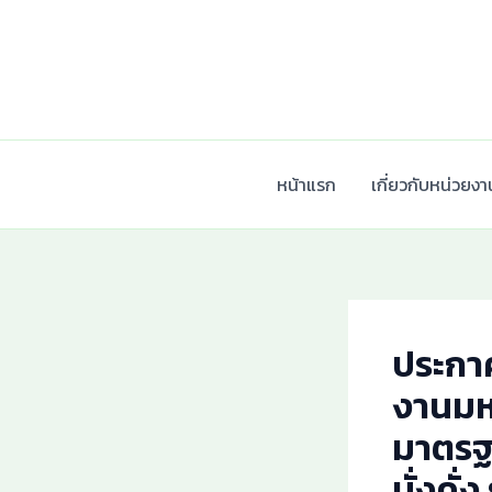
Skip
to
content
หน้าแรก
เกี่ยวกับหน่วยงา
ประกา
งานมห
มาตรฐ
มั่งคั