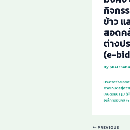
กิจกรร
ข้าว แ
สอดคล
ต่างปร
(e-bi
By
phetchabu
ประกาศร่างเอกส
ภาคเกษตรสู่ความม
เกษตรแปรรูป ให
อิเล็กทรอนิกส์ (
PREVIOUS